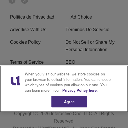
Política de Privacidad
Ad Choice
Advertise With Us
Términos De Servicio
Cookies Policy
Do Not Sell or Share My
Personal Information
Terms of Service
EEO
When you visit our website, we store cookies on
Careers
FCC Public File
your browser to collect information. You can choose
which types of cookies you allow on our site. You
R1 Digital
can learn more in our
Privacy Policy here.
Agree
Copyright © 2026
Interactive One, LLC
. All Rights
Reserved.