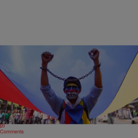
|
Ysabel Chopite
NOTICIAS
Presos Políticos en Venezuela, Impacto en la Ola
Migratoria Mundial
La represión y la debacle socioeconómica han generado un éxodo
de casi 8 millones de personas, configurando una de las peores
crisis migratorias mundiales.
Comments