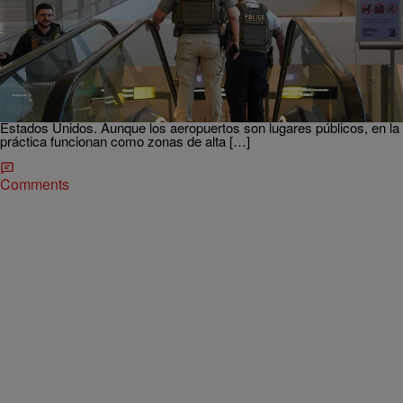
|
Ysabel Chopite
INMIGRACIÓN
Alertan a inmigrantes: Eviten aeropuertos si no
tienen estatus
En un nuevo segmento de “Jueves de Inmigración” de Noticias
Telemundo, abogados y expertos han emitido una recomendación
crítica para la comunidad hispana: evitar acercarse a los
aeropuertos si no se cuenta con un estatus legal migratorio en los
Estados Unidos. Aunque los aeropuertos son lugares públicos, en la
práctica funcionan como zonas de alta […]
Comments