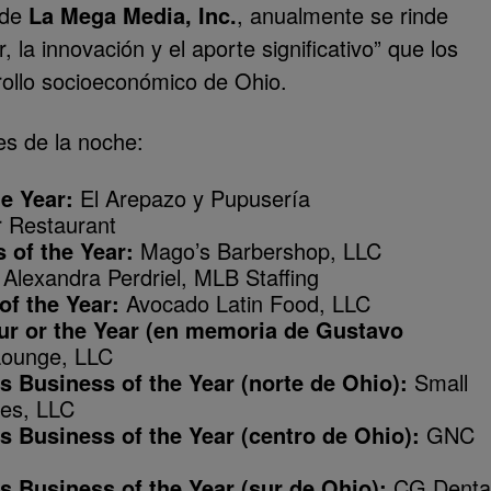
 de
La Mega Media, Inc.
, anualmente se rinde
la innovación y el aporte significativo” que los
rollo socioeconómico de Ohio.
es de la noche:
e Year:
El Arepazo y Pupusería
 Restaurant
 of the Year:
Mago’s Barbershop, LLC
Alexandra Perdriel, MLB Staffing
f the Year:
Avocado Latin Food, LLC
r or the Year (en memoria de Gustavo
Lounge, LLC
s Business of the Year (norte de Ohio):
Small
ces, LLC
s Business of the Year (centro de Ohio):
GNC
s Business of the Year (sur de Ohio):
CG Denta