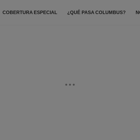
COBERTURA ESPECIAL
¿QUÉ PASA COLUMBUS?
N
ODO UN POCO
ACCESO TOTAL
CONTACTANOS
P