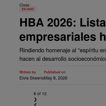
Close
EN OHIO
HBA 2026: Lista
empresariales h
Rindiendo homenaje al “espíritu em
hacen al desarrollo socioeconómic
Written by
Published on
Elvia Skeens
May 8, 2026
8
of 12
❯
❮