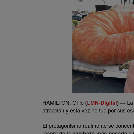
HAMILTON, Ohio
(
LMN-Digital
)
— La 
atracción y esta vez no fue por sus es
El protagonismo realmente se concen
récord de la
calabaza más pesada
cu