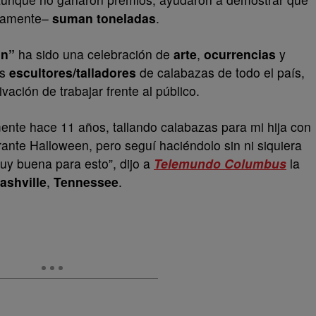
ivamente–
suman toneladas
.
in”
ha sido una celebración de
arte
,
ocurrencias
y
os
escultores/talladores
de calabazas de todo el país,
vación de trabajar frente al público.
nte hace 11 años, tallando calabazas para mi hija con
rante Halloween, pero seguí haciéndolo sin ni siquiera
y buena para esto”, dijo a
Telemundo Columbus
la
ashville
,
Tennessee
.