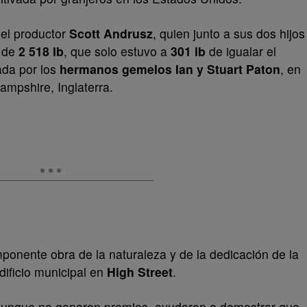
el productor
Scott Andrusz
, quien junto a sus dos hijos
a de
2 518 lb
, que solo estuvo a
301 lb
de igualar el
da por los
hermanos gemelos Ian y Stuart Paton
, en
Hampshire, Inglaterra.
mponente obra de la naturaleza y de la dedicación de la
dificio municipal en
High Street
.
 aunque no ganaron premios, ayudaron a demostrar que