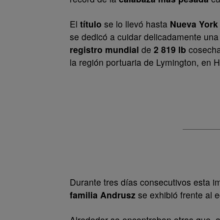
El
título
se lo llevó hasta
Nueva York
se dedicó a cuidar delicadamente un
registro mundial
de
2 819 lb
cosecha
la región portuaria de Lymington, en 
Durante tres días consecutivos esta i
familia Andrusz
se exhibió frente al e
Alrededor se encontraban otras que,