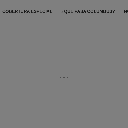
COBERTURA ESPECIAL
¿QUÉ PASA COLUMBUS?
N
ODO UN POCO
ACCESO TOTAL
CONTACTANOS
P