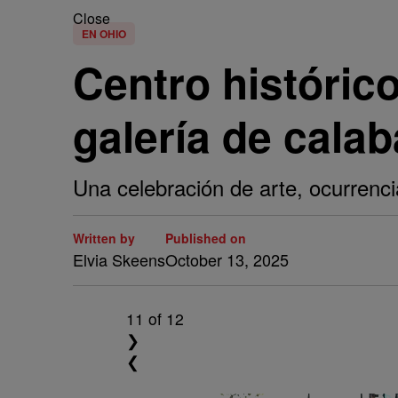
Close
EN OHIO
Centro históric
galería de cala
Una celebración de arte, ocurrenc
Written by
Published on
Elvia Skeens
October 13, 2025
11
of 12
❯
❮