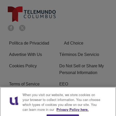
Política de Privacidad
Ad Choice
Advertise With Us
Términos De Servicio
Cookies Policy
Do Not Sell or Share My
Personal Information
Terms of Service
EEO
When you visit our website, we store cookies on
Careers
FCC Public File
your browser to collect information. You can choose
which types of cookies you allow on our site. You
R1 Digital
can learn more in our
Privacy Policy here.