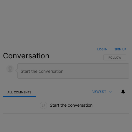
LOG IN
|
SIGN UP
Conversation
FOLLOW THIS C
FOLLOW
NEWEST
ALL COMMENTS
All Comments
Start the conversation