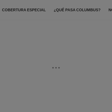
COBERTURA ESPECIAL
¿QUÉ PASA COLUMBUS?
N
ODO UN POCO
ACCESO TOTAL
CONTACTANOS
P