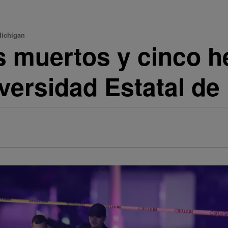
Michigan
s muertos y cinco h
iversidad Estatal d