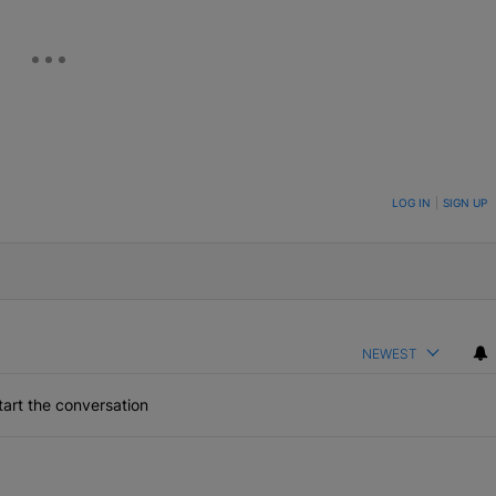
ON TO BE NOTIFIED WHEN NEW COMMENTS ARE POSTED
LOG IN
|
SIGN UP
NEWEST
art the conversation