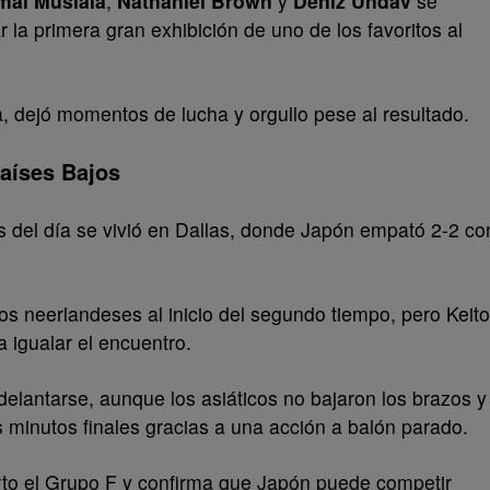
mal Musiala
,
Nathaniel Brown
y
Deniz Undav
se
r la primera gran exhibición de uno de los favoritos al
, dejó momentos de lucha y orgullo pese al resultado.
aíses Bajos
 del día se vivió en Dallas, donde Japón empató 2-2 co
 los neerlandeses al inicio del segundo tiempo, pero Keito
igualar el encuentro.
delantarse, aunque los asiáticos no bajaron los brazos y
s minutos finales gracias a una acción a balón parado.
rto el Grupo F y confirma que Japón puede competir