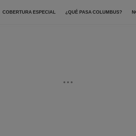
COBERTURA ESPECIAL
¿QUÉ PASA COLUMBUS?
N
ODO UN POCO
ACCESO TOTAL
CONTACTANOS
P