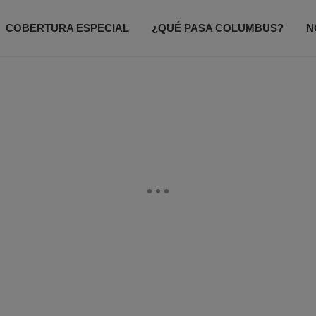
COBERTURA ESPECIAL
¿QUÉ PASA COLUMBUS?
N
ODO UN POCO
ACCESO TOTAL
CONTACTANOS
P