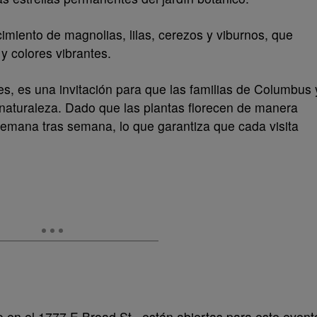
imiento de magnolias, lilas, cerezos y viburnos, que
 y colores vibrantes.
, es una invitación para que las familias de Columbus 
naturaleza. Dado que las plantas florecen de manera
semana tras semana, lo que garantiza que cada visita
o en el 1777 E Broad St., están abiertas para este event