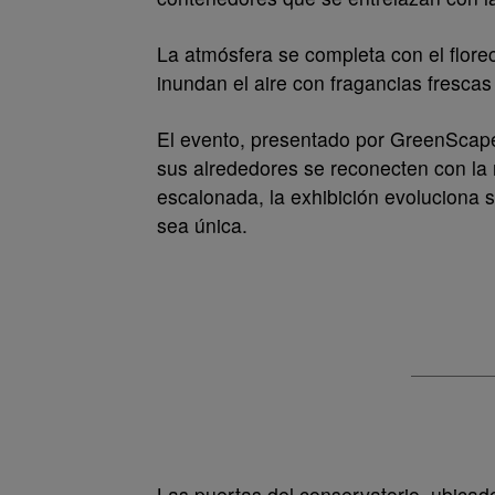
La atmósfera se completa con el florec
inundan el aire con fragancias frescas
El evento, presentado por GreenScapes
sus alrededores se reconecten con la 
escalonada, la exhibición evoluciona 
sea única.
Las puertas del conservatorio, ubicad