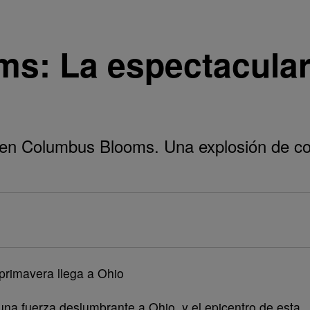
s: La espectacular 
 en Columbus Blooms. Una explosión de col
na fuerza deslumbrante a Ohio, y el epicentro de esta