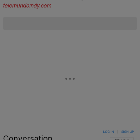
telemundoindy.com
LOG IN
|
SIGN UP
Conversation