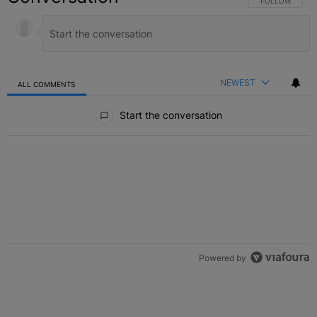
FOLLOW THIS C
FOLLOW
NEWEST
ALL COMMENTS
All Comments
Start the conversation
Powered by