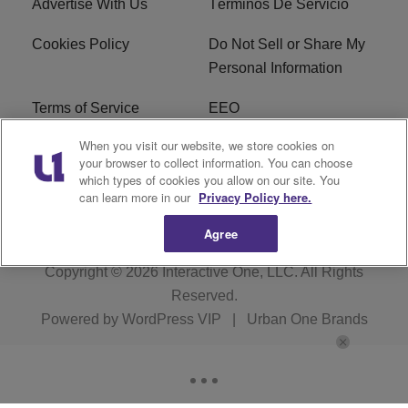
Advertise With Us
Términos De Servicio
Cookies Policy
Do Not Sell or Share My
Personal Information
Terms of Service
EEO
When you visit our website, we store cookies on
Careers
FCC Public File
your browser to collect information. You can choose
which types of cookies you allow on our site. You
R1 Digital
can learn more in our
Privacy Policy here.
Agree
Copyright © 2026
Interactive One, LLC
. All Rights
Reserved.
Powered by
WordPress VIP
|
Urban One Brands