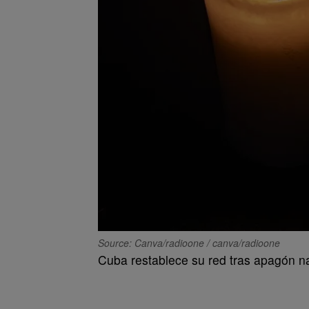
Source: Canva/radioone / canva/radioone
Cuba restablece su red tras apagón n