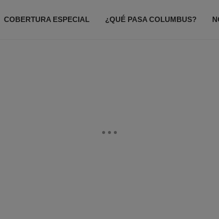
COBERTURA ESPECIAL
¿QUÉ PASA COLUMBUS?
N
ODO UN POCO
ACCESO TOTAL
CONTACTANOS
P